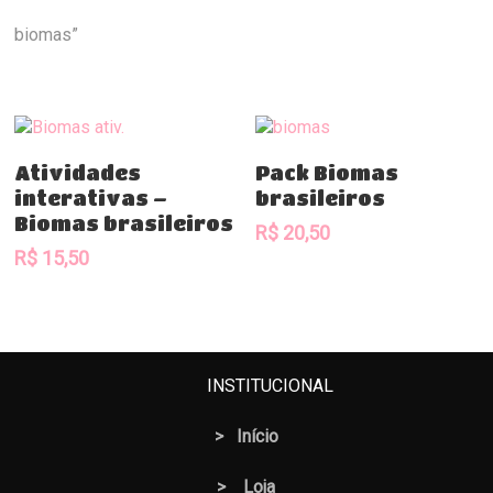
biomas”
Comprar
Comprar
Atividades
Pack Biomas
interativas –
brasileiros
Biomas brasileiros
R$
20,50
R$
15,50
INSTITUCIONAL
>
Início
>
Loja