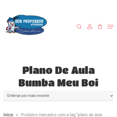
Skip
to
procurar
account
main
Close
content
Menu
Men
Plano De Aula
Bumba Meu Boi
Início
Produtos marcados com a tag “plano de aula