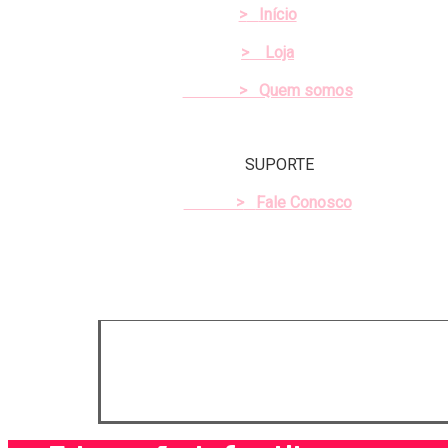
>
Início
>
Loja
> Quem somos
SUPORTE
>
Fale Conosco
© 2026 Loja SOS Professor Atividades. Todos os 