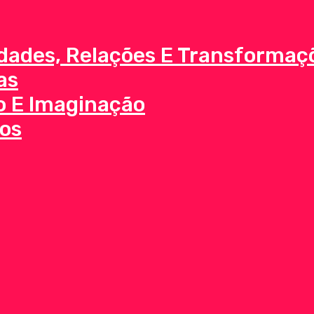
dades, Relações E Transformaç
as
o E Imaginação
os