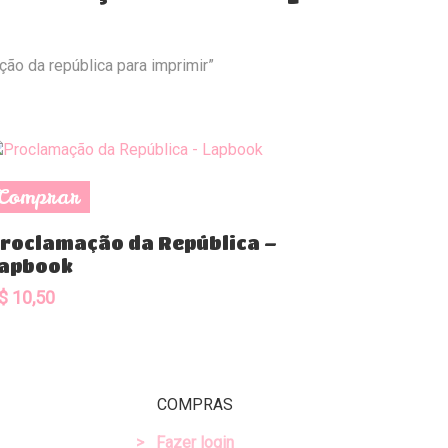
ão da república para imprimir”
Comprar
roclamação da República –
apbook
$
10,50
COMPRAS
>
Fazer login