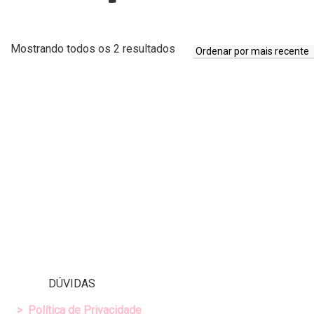
Classificado
Mostrando todos os 2 resultados
por
mais
recente
DÚVIDAS
>
Política de Privacidade