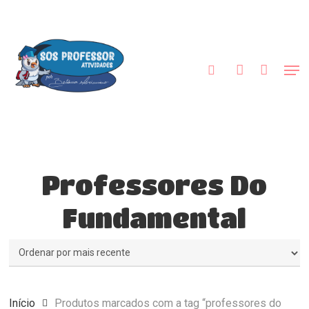
Skip
to
procurar
account
main
content
Men
Professores Do
Fundamental
Início
Produtos marcados com a tag “professores do