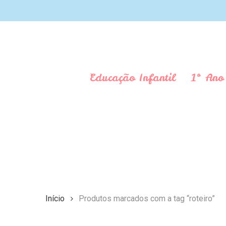
Skip
to
main
content
Educação Infantil
1º Ano
Aperte Enter para pesquisar ou ESC para fechar
Início
Produtos marcados com a tag “roteiro”