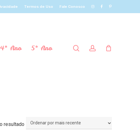
rivacidade
Termos de Uso
Fale Conosco
4º Ano
5º Ano
procurar
account
o resultado