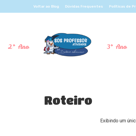
Voltar ao Blog
Dúvidas Frequentes
Políticas de P
2º Ano
3º Ano
Roteiro
Exibindo um únic