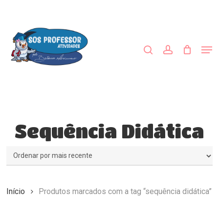
Skip
to
procurar
account
main
content
Men
Sequência Didática
Início
Produtos marcados com a tag “sequência didática”