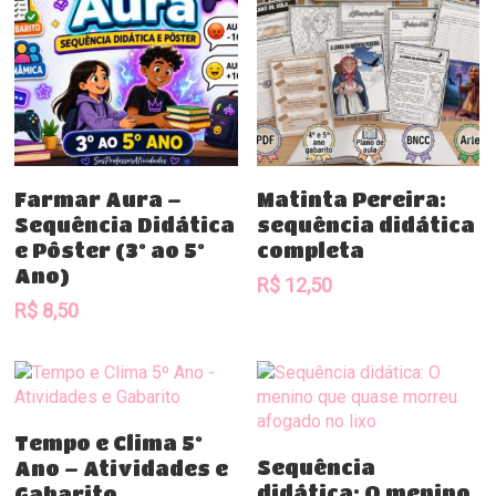
Comprar
Comprar
Farmar Aura –
Matinta Pereira:
Sequência Didática
sequência didática
e Pôster (3º ao 5º
completa
Ano)
R$
12,50
R$
8,50
Comprar
Tempo e Clima 5º
Comprar
Sequência
Ano – Atividades e
didática: O menino
Gabarito