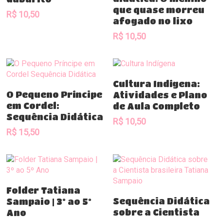
que quase morreu
R$
10,50
afogado no lixo
R$
10,50
Comprar
Cultura Indígena:
Comprar
O Pequeno Príncipe
Atividades e Plano
em Cordel:
de Aula Completo
Sequência Didática
R$
10,50
R$
15,50
Comprar
Folder Tatiana
Comprar
Sequência Didática
Sampaio | 3º ao 5º
sobre a Cientista
Ano