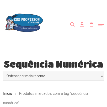
Skip
to
procurar
account
main
Close
content
Menu
Men
Sequência Numérica
Início
Produtos marcados com a tag “sequência
numérica”