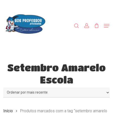
Skip
to
procurar
account
main
Close
content
Menu
Men
Setembro Amarelo
Escola
Início
Produtos marcados com a tag “setembro amarelo