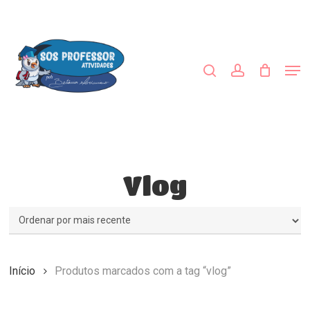
Skip
to
procurar
account
main
Close
content
Menu
Men
Vlog
Início
Produtos marcados com a tag “vlog”