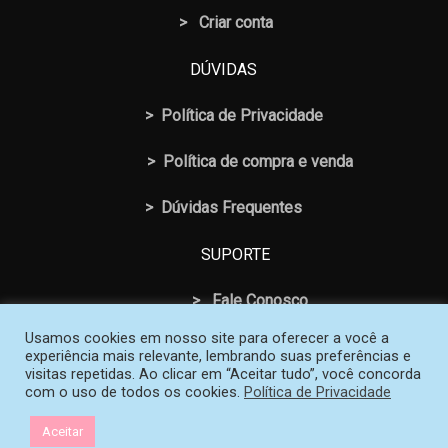
> Criar conta
DÚVIDAS
>
Política de Privacidade
>
Política de compra e venda
>
Dúvidas Frequentes
SUPORTE
>
Fale Conosco
Usamos cookies em nosso site para oferecer a você a
experiência mais relevante, lembrando suas preferências e
visitas repetidas. Ao clicar em “Aceitar tudo”, você concorda
com o uso de todos os cookies.
Política de Privacidade
© 2026 Loja SOS Professor Atividades. Todos os Direitos
Aceitar
Reservados | Criado e mantido por