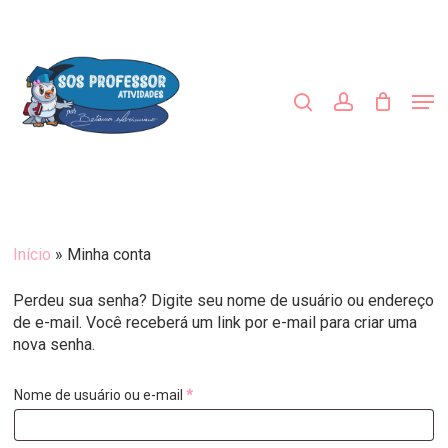
Skip
to
procurar
account
main
Close
content
Menu
Men
Início
»
Minha conta
Perdeu sua senha? Digite seu nome de usuário ou endereço
de e-mail. Você receberá um link por e-mail para criar uma
nova senha.
Obrigatório
Nome de usuário ou e-mail
*