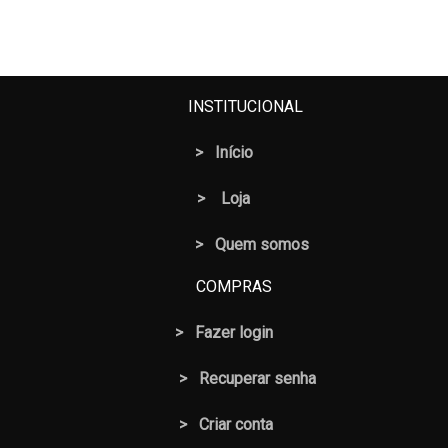
preço
preço
original
atual
era:
é:
R$ 10,50.
R$ 8,50.
INSTITUCIONAL
>
Início
>
Loja
> Quem somos
COMPRAS
>
Fazer login
>
Recuperar senha
> Criar conta