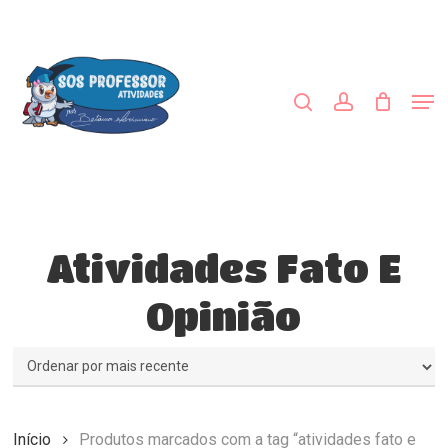
Skip
to
procurar
account
main
Close
content
Menu
Men
Atividades Fato E
Opinião
Início
Produtos marcados com a tag “atividades fato e