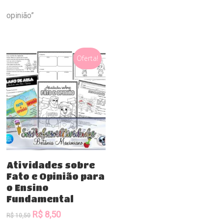
opinião”
Oferta!
Comprar
Atividades sobre
Fato e Opinião para
o Ensino
Fundamental
O
O
R$
8,50
R$
10,50