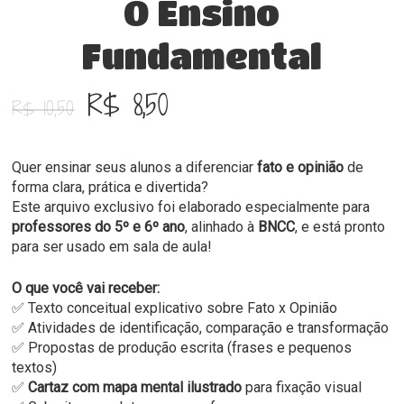
O Ensino
Fundamental
O
O
R$
8,50
R$
10,50
preço
preço
original
atual
Quer ensinar seus alunos a diferenciar
fato e opinião
de
era:
é:
forma clara, prática e divertida?
R$ 10,50.
R$ 8,50.
Este arquivo exclusivo foi elaborado especialmente para
professores do 5º e 6º ano
, alinhado à
BNCC
, e está pronto
para ser usado em sala de aula!
O que você vai receber:
✅ Texto conceitual explicativo sobre Fato x Opinião
✅ Atividades de identificação, comparação e transformação
✅ Propostas de produção escrita (frases e pequenos
textos)
✅
Cartaz com mapa mental ilustrado
para fixação visual