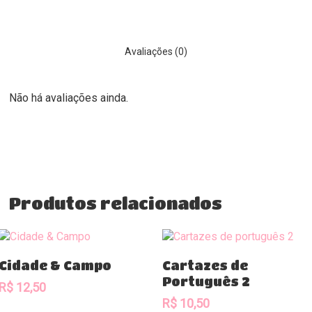
Avaliações (0)
Não há avaliações ainda.
Produtos relacionados
Comprar
Comprar
Cidade & Campo
Cartazes de
Português 2
R$
12,50
R$
10,50