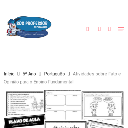
Skip
to
procurar
account
main
content
Men
Início
5º Ano
Português
Atividades sobre Fato e
Opinião para o Ensino Fundamental