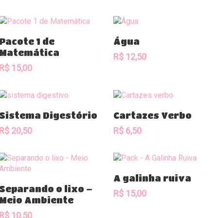
Comprar
Comprar
Pacote 1 de
Água
Matemática
R$
12,50
R$
15,00
Comprar
Comprar
Sistema Digestório
Cartazes Verbo
R$
20,50
R$
6,50
Comprar
A galinha ruiva
Comprar
Separando o lixo –
R$
15,00
Meio Ambiente
R$
10,50