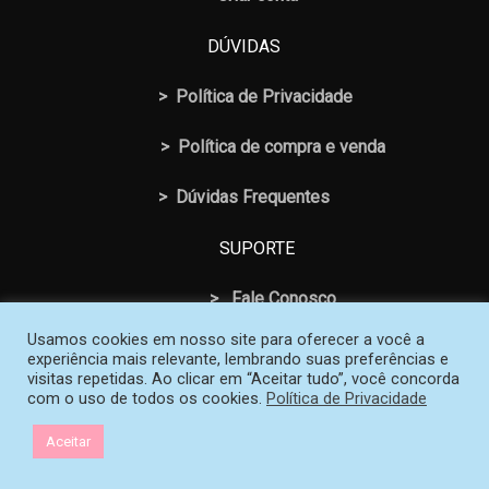
DÚVIDAS
>
Política de Privacidade
>
Política de compra e venda
>
Dúvidas Frequentes
SUPORTE
>
Fale Conosco
Usamos cookies em nosso site para oferecer a você a
experiência mais relevante, lembrando suas preferências e
visitas repetidas. Ao clicar em “Aceitar tudo”, você concorda
com o uso de todos os cookies.
Política de Privacidade
© 2026 Loja SOS Professor Atividades. Todos os Direitos
Aceitar
Reservados | Criado e mantido por