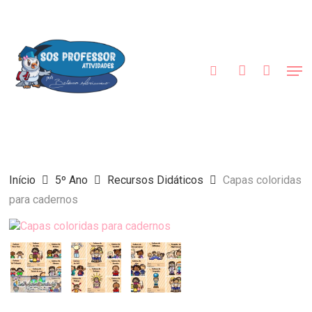
Skip
to
procurar
account
main
content
Men
Início
5º Ano
Recursos Didáticos
Capas coloridas
para cadernos