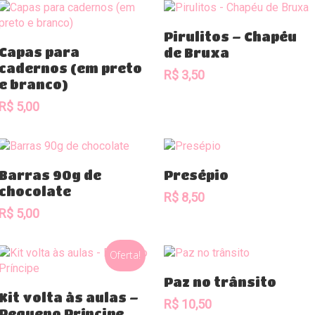
Comprar
Pirulitos – Chapéu
Comprar
Capas para
de Bruxa
cadernos (em preto
R$
3,50
e branco)
R$
5,00
Comprar
Comprar
Barras 90g de
Presépio
chocolate
R$
8,50
R$
5,00
Oferta!
Comprar
Paz no trânsito
Comprar
Kit volta às aulas –
R$
10,50
Pequeno Príncipe