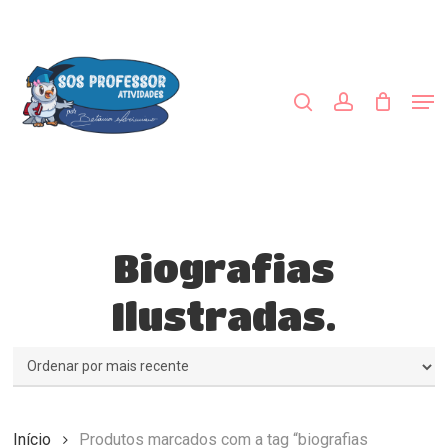
Skip
to
procurar
account
main
content
Men
Biografias
Ilustradas.
Início
Produtos marcados com a tag “biografias