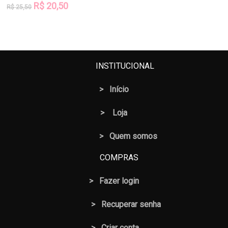
O
O
R$
20,50
R$
25,50
preço
preço
original
atual
era:
é:
R$ 25,50.
R$ 20,50.
INSTITUCIONAL
>
Início
>
Loja
> Quem somos
COMPRAS
>
Fazer login
>
Recuperar senha
> Criar conta