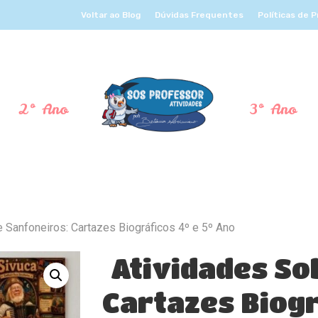
Voltar ao Blog
Dúvidas Frequentes
Políticas de 
2º Ano
3º Ano
 Sanfoneiros: Cartazes Biográficos 4º e 5º Ano
Atividades So
Cartazes Biogr