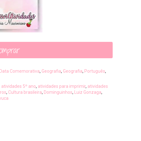
omprar
Data Comemorativa
,
Geografia
,
Geografia
,
Português
,
,
atividades 5º ano
,
atividades para imprimir
,
atividades
ros
,
Cultura brasileira
,
Dominguinhos
,
Luiz Gonzaga
,
vuca