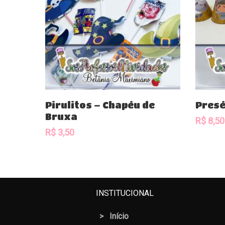
Comprar
Pirulitos – Chapéu de
Presé
Bruxa
R$
8,50
R$
3,50
INSTITUCIONAL
>
Início