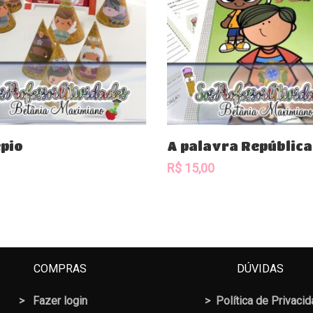
Comprar
Comprar
pio
A palavra República
R$
15,00
COMPRAS
DÚVIDAS
>
Fazer login
>
Política de Privaci