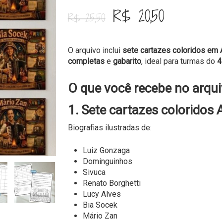
O
O
R$
20,50
R$
25,50
preço
preço
original
atual
O arquivo inclui
sete cartazes coloridos em 
era:
é:
completas
e
gabarito
, ideal para turmas do
4
R$ 25,50.
R$ 20,50.
O que você recebe no arqui
1. Sete cartazes coloridos 
Biografias ilustradas de:
Luiz Gonzaga
Dominguinhos
Sivuca
Renato Borghetti
Lucy Alves
Bia Socek
Mário Zan