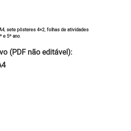
A4
,
sete pôsteres 4×2
,
folhas de atividades
º e 5º ano
.
vo (PDF não editável):
A4