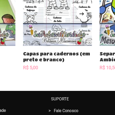
Comprar
Capas para cadernos (em
Separ
preto e branco)
Ambi
R$
5,00
R$
10,5
SUPORTE
dade
>
Fale Conosco