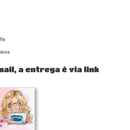
fia
leira
il, a entrega é via link