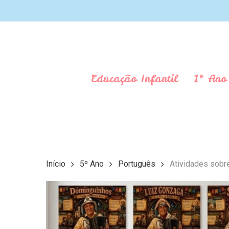
Skip
to
main
content
Educação Infantil
1º Ano
Início
5º Ano
Português
Atividades sobre