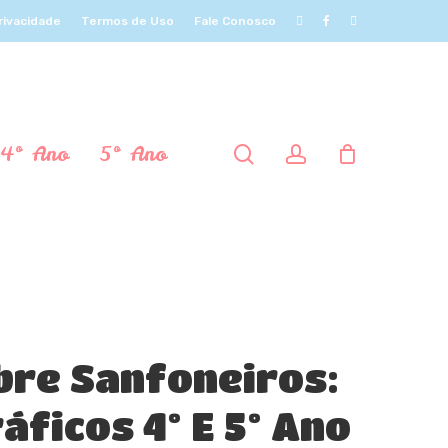
Privacidade
Termos de Uso
Fale Conosco
4º Ano
5º Ano
procurar
account
bre Sanfoneiros:
áficos 4º E 5º Ano