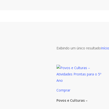
Skip
to
main
content
Exibindo um único resultado
Iníci
Comprar
Povos e Culturas –