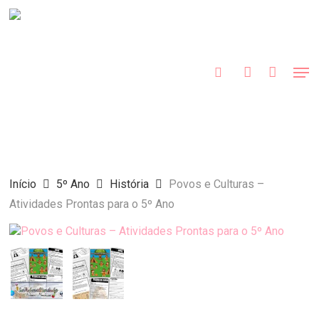
Skip
to
procurar
account
main
content
Men
Início
5º Ano
História
Povos e Culturas –
Atividades Prontas para o 5º Ano