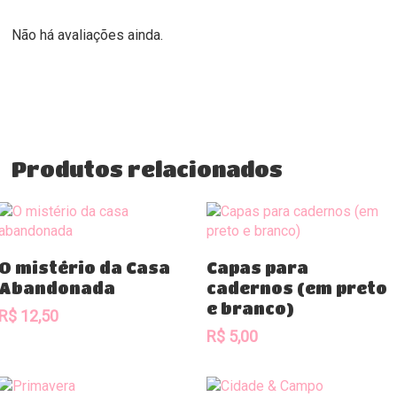
Não há avaliações ainda.
Produtos relacionados
Comprar
Comprar
O mistério da Casa
Capas para
Abandonada
cadernos (em preto
e branco)
R$
12,50
R$
5,00