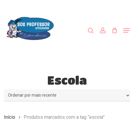
Skip
to
procurar
account
main
Close
content
Menu
Men
Escola
Início
Produtos marcados com a tag “escola”