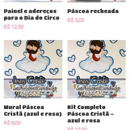
Comprar
Comprar
Painel e adereços
Páscoa recheada
para o Dia do Circo
R$
5,00
R$
12,50
Comprar
Comprar
Mural Páscoa
Kit Completo
Cristã (azul e rosa)
Páscoa Cristã –
azul e rosa
R$
8,00
R$
12,50