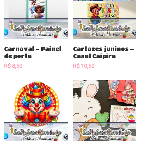
Comprar
Comprar
Carnaval – Painel
Cartazes juninos –
de porta
Casal Caipira
R$
8,50
R$
10,50