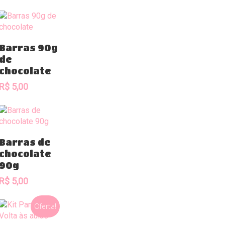
Comprar
Barras 90g
de
chocolate
R$
5,00
Comprar
Barras de
chocolate
90g
R$
5,00
Oferta!