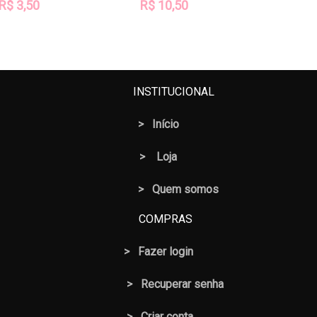
R$
3,50
R$
10,50
INSTITUCIONAL
>
Início
>
Loja
> Quem somos
COMPRAS
>
Fazer login
>
Recuperar senha
> Criar conta