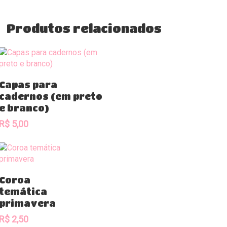
Produtos relacionados
Comprar
Capas para
cadernos (em preto
e branco)
R$
5,00
Comprar
Coroa
temática
primavera
R$
2,50