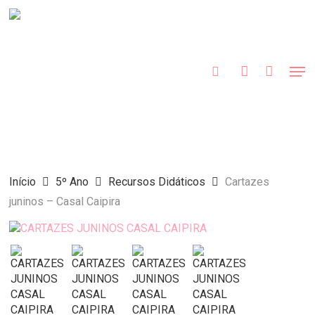
Skip
to
procurar
account
main
Close
content
Menu
Men
Início
5º Ano
Recursos Didáticos
Cartazes
juninos – Casal Caipira