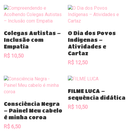
Comprar
Comprar
Colegas Autistas –
O Dia dos Povos
Inclusão com
Indígenas –
Empatia
Atividades e
Cartaz
R$
10,50
R$
12,50
Comprar
FILME LUCA –
sequência didática
Comprar
Consciência Negra
R$
10,50
– Painel Meu cabelo
é minha coroa
R$
6,50