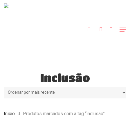
Skip
to
procurar
account
main
Close
content
Menu
Men
Inclusão
Início
Produtos marcados com a tag “inclusão”