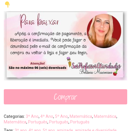
Comprar
Categorias:
3º Ano
,
4º Ano
,
5º Ano
,
Matemática
,
Matemática
,
Matemática
,
Português
,
Português
,
Português
Tags:
3º ano
,
4º ano
,
5º ano
,
amizade
,
amizade e diversidade
,