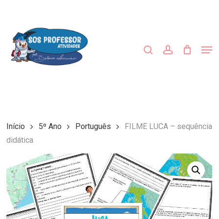
Skip
to
procurar
account
main
Close
content
Menu
Men
Início
5º Ano
Português
FILME LUCA – sequência
didática