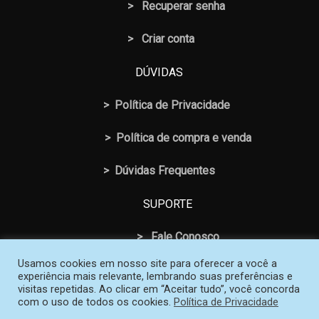
>
Recuperar senha
> Criar conta
DÚVIDAS
>
Política de Privacidade
>
Política de compra e venda
>
Dúvidas Frequentes
SUPORTE
>
Fale Conosco
Usamos cookies em nosso site para oferecer a você a
experiência mais relevante, lembrando suas preferências e
visitas repetidas. Ao clicar em “Aceitar tudo”, você concorda
com o uso de todos os cookies.
Política de Privacidade
© 2026 Loja SOS Professor Atividades. Todos os Direitos