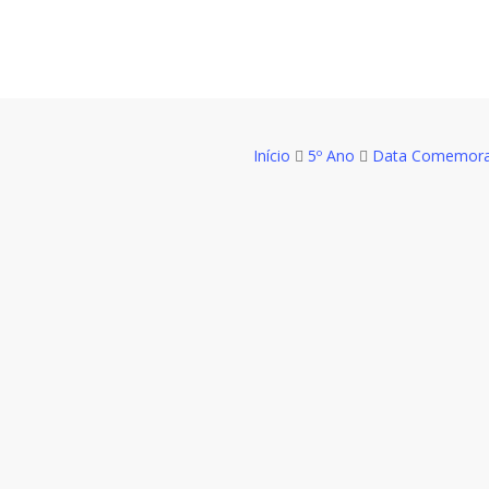
Skip
to
main
content
Início
5º Ano
Data Comemora