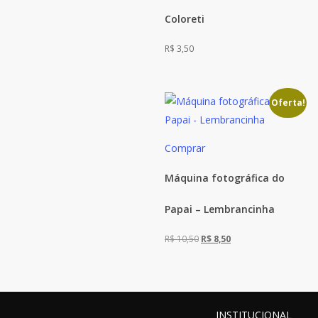
Coloreti
R$
3,50
Oferta!
Comprar
Máquina fotográfica do
Papai – Lembrancinha
O
O
R$
10,50
R$
8,50
preço
preço
original
atual
era:
é:
R$ 10,50.
R$ 8,50.
INSTITUCIONAL