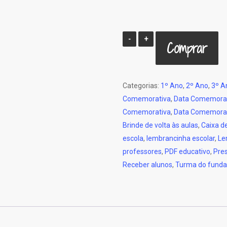
Caixa
Comprar
pirâmide
-
Volta
Categorias:
1º Ano
,
2º Ano
,
3º A
às
Comemorativa
,
Data Comemora
aulas
Comemorativa
,
Data Comemorat
quantidade
Brinde de volta às aulas
,
Caixa d
escola
,
lembrancinha escolar
,
Le
professores
,
PDF educativo
,
Pre
Receber alunos
,
Turma do fund