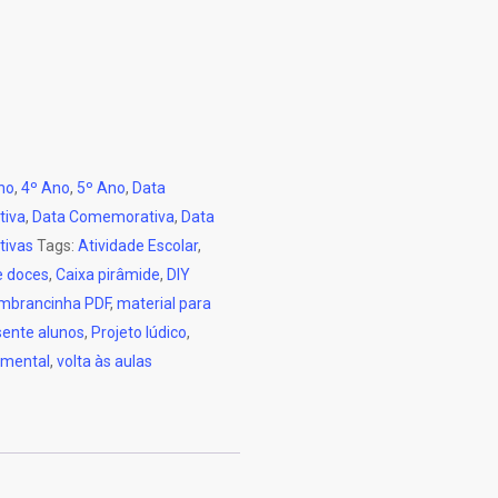
no
,
4º Ano
,
5º Ano
,
Data
tiva
,
Data Comemorativa
,
Data
ivas
Tags:
Atividade Escolar
,
e doces
,
Caixa pirâmide
,
DIY
mbrancinha PDF
,
material para
sente alunos
,
Projeto lúdico
,
amental
,
volta às aulas