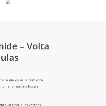
mide – Volta
aulas
meiro dia de aula
com esta
s
, uma forma carinhosa e
ditável
inclui duas versões