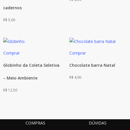
cadernos
R$
5,00
Comprar
Comprar
Globinho da Coleta Seletiva
Chocolate barra Natal
R$
4,00
– Meio Ambiente
R$
12,50
COMPRAS
DÚVIDAS