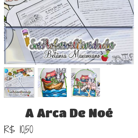
A Arca De Noé
R$
10,50