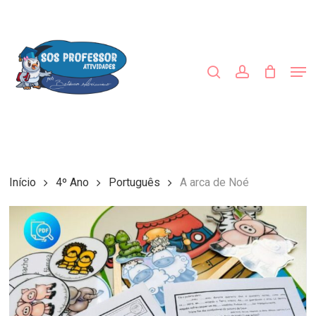
Skip
to
procurar
account
main
Close
content
Menu
Men
Início
4º Ano
Português
A arca de Noé