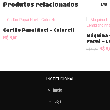
Produtos relacionados
1/8
Comprar
Cartão Papai Noel – Coloreti
Máquina 
R$
3,50
Papai – 
O
R$
8,
R$
10,50
preç
origin
era:
R$ 10
INSTITUCIONAL
>
Início
>
Loja