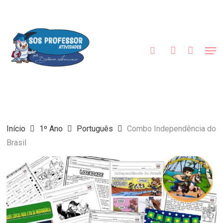
Skip
to
procurar
account
main
content
Men
Início
1º Ano
Português
Combo Independência do
Brasil