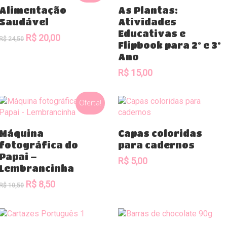
Comprar
Comprar
Alimentação
As Plantas:
Saudável
Atividades
Educativas e
O
O
R$
20,00
R$
24,50
Flipbook para 2º e 3º
preço
preço
Ano
original
atual
era:
é:
R$
15,00
R$ 24,50.
R$ 20,00.
Oferta!
Comprar
Comprar
Máquina
Capas coloridas
fotográfica do
para cadernos
Papai –
R$
5,00
Lembrancinha
O
O
R$
8,50
R$
10,50
preço
preço
original
atual
era:
é: