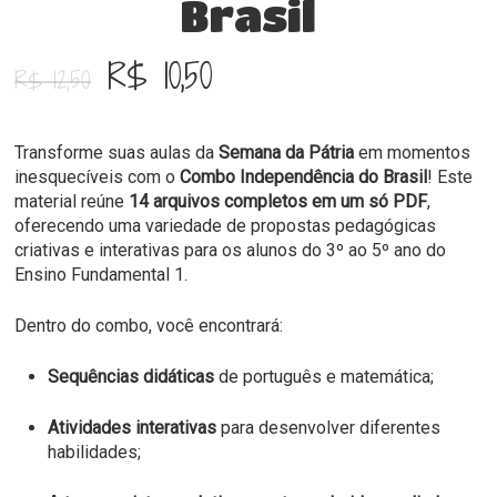
Brasil
O
O
R$
10,50
R$
12,50
preço
preço
original
atual
Transforme suas aulas da
Semana da Pátria
em momentos
era:
é:
inesquecíveis com o
Combo Independência do Brasil
! Este
R$ 12,50.
R$ 10,50.
material reúne
14 arquivos completos em um só PDF
,
oferecendo uma variedade de propostas pedagógicas
criativas e interativas para os alunos do 3º ao 5º ano do
Ensino Fundamental 1.
Dentro do combo, você encontrará:
Sequências didáticas
de português e matemática;
Atividades interativas
para desenvolver diferentes
habilidades;