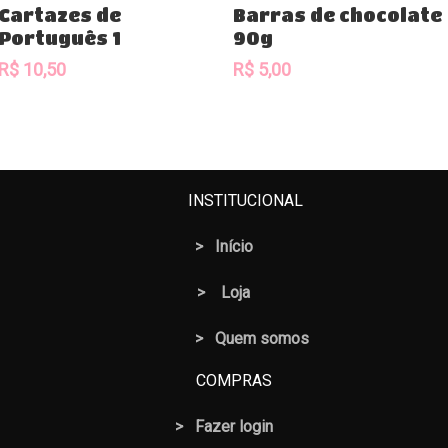
R$ 10,50.
R$ 8,50.
Comprar
Comprar
Cartazes de
Barras de chocolate
Português 1
90g
R$
10,50
R$
5,00
INSTITUCIONAL
>
Início
>
Loja
> Quem somos
COMPRAS
>
Fazer login