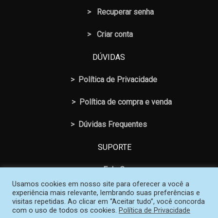
>
Recuperar senha
> Criar conta
DÚVIDAS
>
Política de Privacidade
>
Política de compra e venda
>
Dúvidas Frequentes
SUPORTE
>
Fale Conosco
Usamos cookies em nosso site para oferecer a você a
experiência mais relevante, lembrando suas preferências e
visitas repetidas. Ao clicar em “Aceitar tudo”, você concorda
com o uso de todos os cookies.
Política de Privacidade