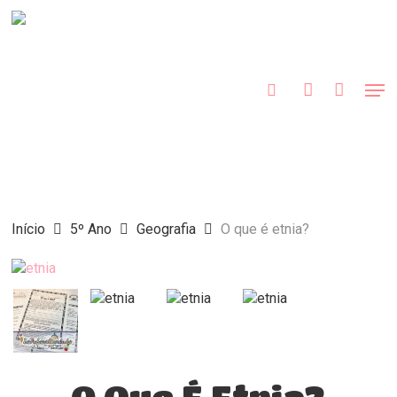
Skip
to
procurar
account
main
content
Men
Início
5º Ano
Geografia
O que é etnia?