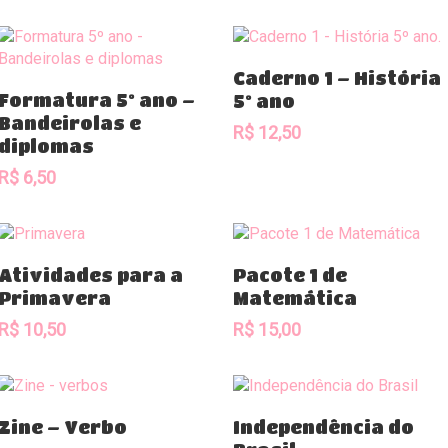
Comprar
Caderno 1 – História
Comprar
Formatura 5º ano –
5º ano
Bandeirolas e
R$
12,50
diplomas
R$
6,50
Comprar
Comprar
Atividades para a
Pacote 1 de
Primavera
Matemática
R$
10,50
R$
15,00
Comprar
Comprar
Zine – Verbo
Independência do