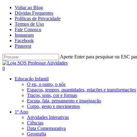
Skip
Voltar ao Blog
to
Dúvidas Frequentes
main
Políticas de Privacidade
content
Termos de Uso
Fale Conosco
Instagram
Facebook
Pinterest
Aperte Enter para pesquisar ou ESC par
Close
Search
procurar
account
0
Menu
Educação Infantil
O eu, o outro, o nós
Espaços, tempos, quantidades, relações e transformações
Traços, sons, cor e formas
Escuta, fala, pensamento e imaginação
Corpo, gesto e movimentos
1º Ano
Atividades Interativas
Ciências
Data Comemorativa
Geografia