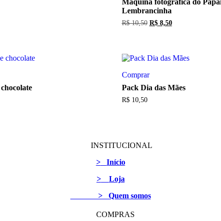
Máquina fotográfica do Papai
Lembrancinha
O
O
R$
10,50
R$
8,50
preço
preço
original
atual
era:
é:
R$ 10,50.
R$ 8,50.
Comprar
 chocolate
Pack Dia das Mães
R$
10,50
INSTITUCIONAL
>
Início
>
Loja
> Quem somos
COMPRAS