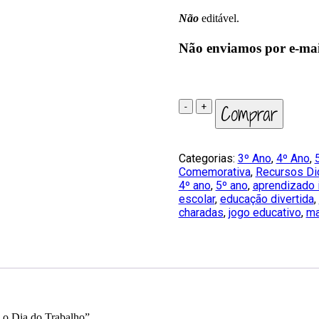
Não
editável.
Não enviamos por e-mail
Qual
Comprar
é
a
profissão?
Categorias:
3º Ano
,
4º Ano
,
-
Comemorativa
,
Recursos Di
Jogo
4º ano
,
5º ano
,
aprendizado i
de
escolar
,
educação divertida
,
charadas
charadas
,
jogo educativo
,
ma
para
o
Dia
do
Trabalho
quantidade
a o Dia do Trabalho”