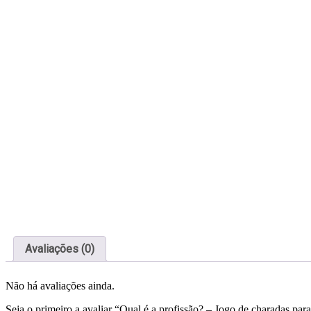
Avaliações (0)
Não há avaliações ainda.
Seja o primeiro a avaliar “Qual é a profissão? – Jogo de charadas par