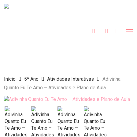
Skip
to
procurar
account
main
Close
content
Menu
Men
Início
5º Ano
Atividades Interativas
Adivinha
Quanto Eu Te Amo – Atividades e Plano de Aula