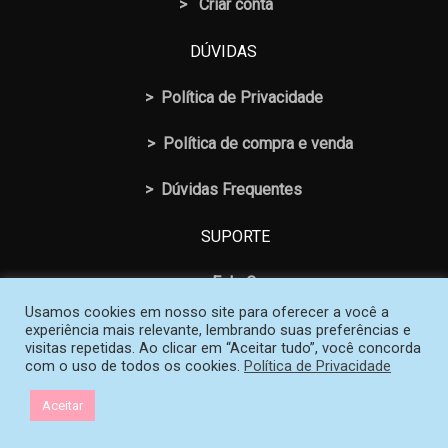
> Criar conta
DÚVIDAS
>
Política de Privacidade
>
Política de compra e venda
>
Dúvidas Frequentes
SUPORTE
>
Fale Conosco
Usamos cookies em nosso site para oferecer a você a
experiência mais relevante, lembrando suas preferências e
visitas repetidas. Ao clicar em “Aceitar tudo”, você concorda
com o uso de todos os cookies.
Política de Privacidade
© 2026 Loja SOS Professor Atividades. Todos os Direitos
Aceitar
Reservados | Criado e mantido por