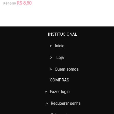
O
O
R$
8,50
R$
10,50
preço
preço
original
atual
era:
é:
R$ 10,50.
R$ 8,50.
INSTITUCIONAL
>
Início
>
Loja
> Quem somos
COMPRAS
>
Fazer login
>
Recuperar senha