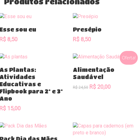
Produtos relacionados
Comprar
Comprar
Esse sou eu
Presépio
R$
8,50
R$
8,50
Oferta!
Comprar
Comprar
As Plantas:
Alimentação
Atividades
Saudável
Educativas e
O
O
R$
20,00
R$
24,50
Flipbook para 2º e 3º
preço
preço
Ano
original
atual
era:
é:
R$
15,00
R$ 24,50.
R$ 20,00.
Comprar
Pack Dia das Mães