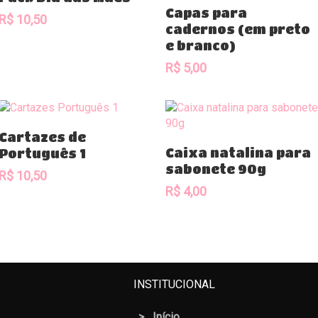
Comprar
Capas para
R$
10,50
cadernos (em preto
e branco)
R$
5,00
Comprar
Cartazes de
Comprar
Caixa natalina para
Português 1
sabonete 90g
R$
10,50
R$
4,00
INSTITUCIONAL
>
Início