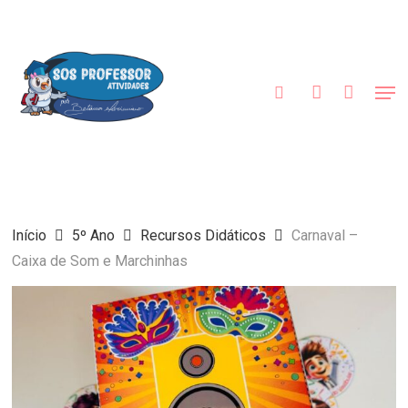
Skip
to
procurar
account
main
content
Men
Início
5º Ano
Recursos Didáticos
Carnaval –
Caixa de Som e Marchinhas