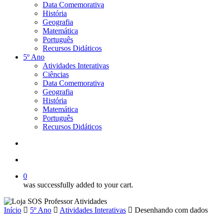
Data Comemorativa
História
Geografia
Matemática
Português
Recursos Didáticos
5º Ano
Atividades Interativas
Ciências
Data Comemorativa
Geografia
História
Matemática
Português
Recursos Didáticos
procurar
account
0
was successfully added to your cart.
Início
5º Ano
Atividades Interativas
Desenhando com dados