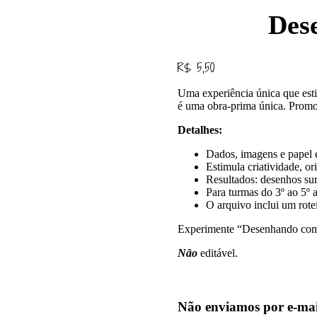
Des
R$
5,50
Uma experiência única que est
é uma obra-prima única. Promov
Detalhes:
Dados, imagens e papel 
Estimula criatividade, or
Resultados: desenhos sur
Para turmas do 3º ao 5º 
O arquivo inclui um rote
Experimente “Desenhando com D
Não
editável.
Não enviamos por e-mail