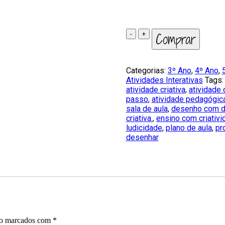
Desenhando
Comprar
com
dados
quantidade
Categorias:
3º Ano
,
4º Ano
,
Atividades Interativas
Tags
atividade criativa
,
atividade 
passo
,
atividade pedagógic
sala de aula
,
desenho com 
criativa.
,
ensino com criativi
ludicidade
,
plano de aula
,
pr
desenhar
ão marcados com
*