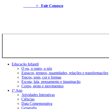
>
Fale Conosco
© 2026 Loja SOS Professor Atividades. Todos os Direitos Reservado
Close
Educação Infantil
Menu
O eu, o outro, o nós
Espaços, tempos, quantidades, relações e transformações
Traços, sons, cor e formas
Escuta, fala, pensamento e imaginação
Corpo, gesto e movimentos
1º Ano
Atividades Interativas
Ciências
Data Comemorativa
Geografia