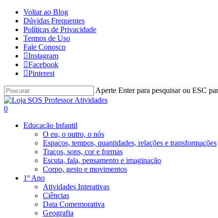
Skip
Voltar ao Blog
to
Dúvidas Frequentes
main
Políticas de Privacidade
content
Termos de Uso
Fale Conosco
Instagram
Facebook
Pinterest
Aperte Enter para pesquisar ou ESC par
Close
Search
procurar
account
0
Menu
Educação Infantil
O eu, o outro, o nós
Espaços, tempos, quantidades, relações e transformações
Traços, sons, cor e formas
Escuta, fala, pensamento e imaginação
Corpo, gesto e movimentos
1º Ano
Atividades Interativas
Ciências
Data Comemorativa
Geografia