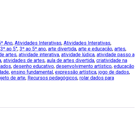
5º Ano
,
Atividades Interativas
,
Atividades Interativas
,
:
3º ao 5°
,
3º ao 5º ano
,
arte divertida
,
arte e educação
,
artes
,
de artes
,
atividade interativa
,
atividade lúdica
,
atividade passo a
a
,
atividades de artes
,
aula de artes divertida
,
criatividade na
dados
,
desenho educativo
,
desenvolvimento artístico
,
educação
dade
,
ensino fundamental
,
expressão artística
,
jogo de dados
,
ojeto de arte
,
Recursos pedagógicos
,
rolar dados para