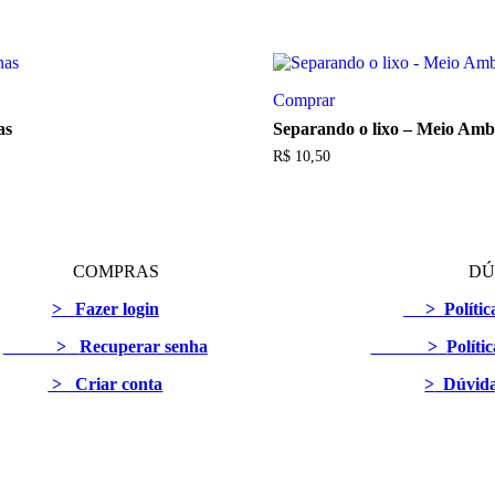
Comprar
as
Separando o lixo – Meio Amb
R$
10,50
COMPRAS
DÚ
>
Fazer login
>
Políti
>
Recuperar senha
>
Políti
> Criar conta
>
Dúvida