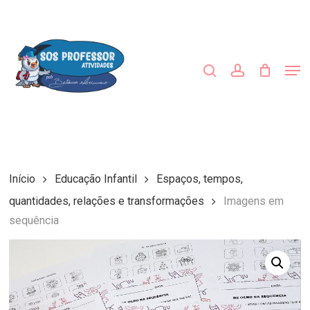
Skip
to
procurar
account
main
Close
content
Menu
Men
Início
Educação Infantil
Espaços, tempos,
quantidades, relações e transformações
Imagens em
sequência