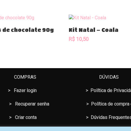
Comprar
Comprar
 de chocolate 90g
Kit Natal – Coala
R$
10,50
COMPRAS
DÚVIDAS
>
Fazer login
>
Política de Privaci
>
Recuperar senha
>
Política de compra
> Criar conta
>
Dúvidas Frequente