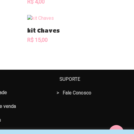
R$
4,00
Comprar
kit Chaves
R$
15,00
SUPORTE
dade
>
Fale Conosco
 e venda
s
Share