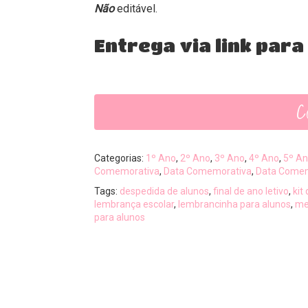
Não
editável.
Entrega via link par
C
Categorias:
1º Ano
,
2º Ano
,
3º Ano
,
4º Ano
,
5º A
Comemorativa
,
Data Comemorativa
,
Data Comem
Tags:
despedida de alunos
,
final de ano letivo
,
kit
lembrança escolar
,
lembrancinha para alunos
,
me
para alunos