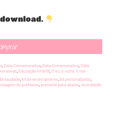
a download.
omprar
no
,
Data Comemorativa
,
Data Comemorativa
,
Data
orativas
,
Educação Infantil
,
O eu, o outro, o nós
 da saudade
,
kit de encerramento
,
kit personalizado
,
nsagem do professor
,
presente para alunos
,
recordação