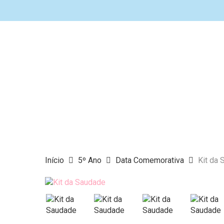
Skip
to
main
content
Início
5º Ano
Data Comemorativa
Kit da