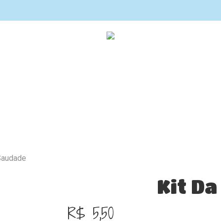
 Saudade
Kit D
R$
5,50