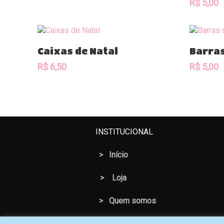
R$
5,00
Comprar
Caixas de Natal
Barras
R$
6,50
R$
5,00
INSTITUCIONAL
>
Início
>
Loja
> Quem somos