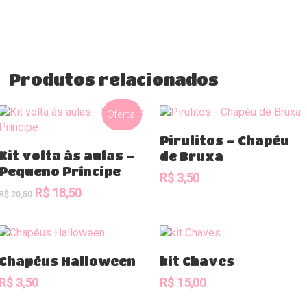
Produtos relacionados
Oferta!
Comprar
Pirulitos – Chapéu
Comprar
Kit volta às aulas –
de Bruxa
Pequeno Príncipe
R$
3,50
O
O
R$
18,50
R$
20,50
preço
preço
original
atual
era:
é:
R$ 20,50.
R$ 18,50.
Comprar
Comprar
Chapéus Halloween
kit Chaves
R$
3,50
R$
15,00