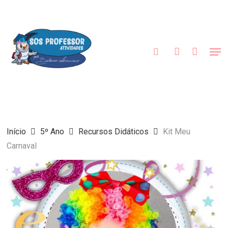
Skip
to
procurar
account
main
content
Men
Início
5º Ano
Recursos Didáticos
Kit Meu
Carnaval