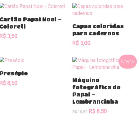
Comprar
Cartão Papai Noel –
Comprar
Capas coloridas
Coloreti
para cadernos
R$
3,50
R$
5,00
Oferta!
Comprar
Presépio
Comprar
Máquina
R$
8,50
fotográfica do
Papai –
Lembrancinha
O
O
R$
8,50
R$
10,50
preço
preço
original
atual
era:
é:
R$ 10,50.
R$ 8,50.