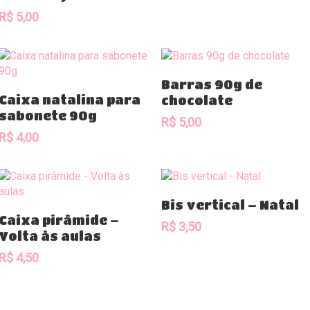
R$
5,00
Comprar
Barras 90g de
Comprar
Caixa natalina para
chocolate
sabonete 90g
R$
5,00
R$
4,00
Comprar
Bis vertical – Natal
Comprar
Caixa pirâmide –
R$
3,50
Volta às aulas
R$
4,50