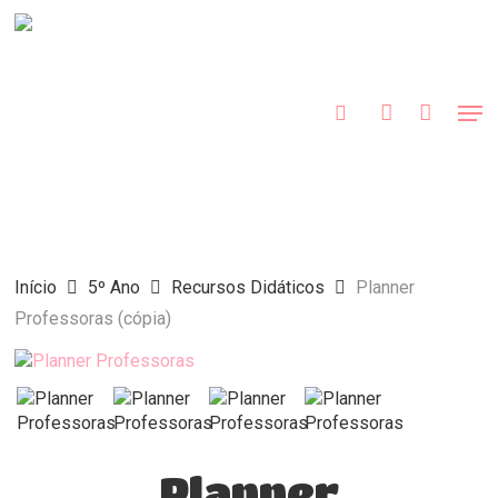
Skip
to
procurar
account
main
content
Men
Início
5º Ano
Recursos Didáticos
Planner
Professoras (cópia)
Planner