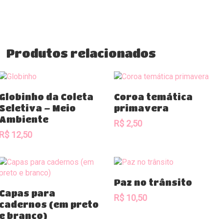
Produtos relacionados
Comprar
Comprar
Globinho da Coleta
Coroa temática
Seletiva – Meio
primavera
Ambiente
R$
2,50
R$
12,50
Comprar
Paz no trânsito
Comprar
Capas para
R$
10,50
cadernos (em preto
e branco)