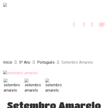
Skip
to
procurar
account
main
content
Men
Início
5º Ano
Português
Setembro Amarelo
Setembro Amarelo