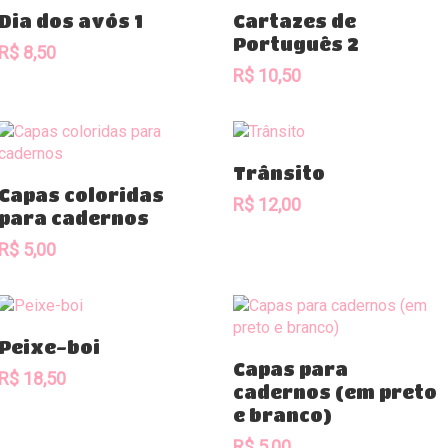
Comprar
Comprar
Dia dos avós 1
Cartazes de
Português 2
R$
8,50
R$
10,50
Comprar
Trânsito
Comprar
Capas coloridas
R$
12,00
para cadernos
R$
5,00
Comprar
Peixe-boi
Comprar
Capas para
R$
18,50
cadernos (em preto
e branco)
R$
5,00