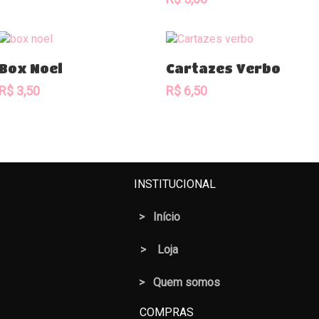
Comprar
Comprar
Box Noel
Cartazes Verbo
R$
3,50
R$
6,50
INSTITUCIONAL
>
Início
>
Loja
> Quem somos
COMPRAS